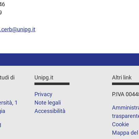
946
9
a.cerb@unipg.it
tudi di
Unipg.it
Altri link
Privacy
P.IVA 004
rsità, 1
Note legali
Amministr
ia
Accessibilità
trasparent
Cookie
1
Mappa del 