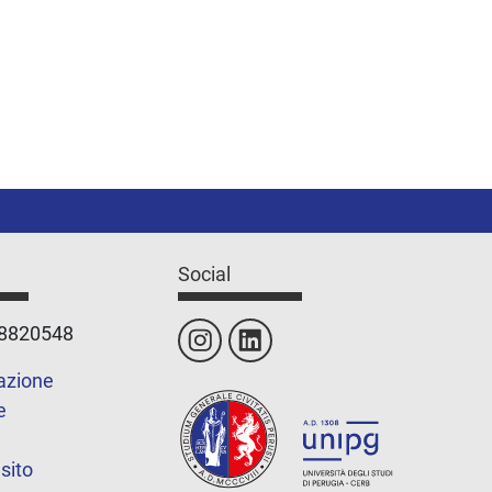
Social
48820548
azione
e
sito