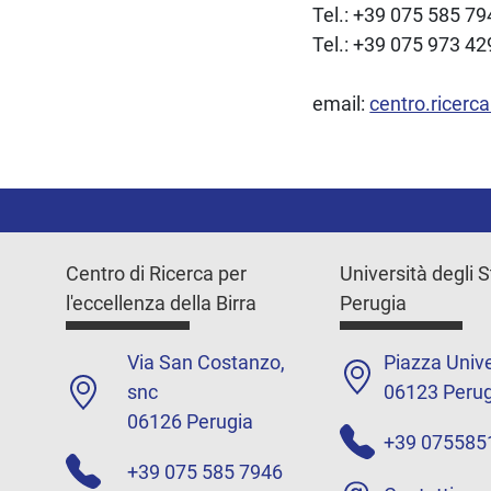
Tel.: +39 075 585 7
Tel.: +39 075 973 42
email:
centro.ricerc
Centro di Ricerca per
Università degli S
l'eccellenza della Birra
Perugia
Via San Costanzo,
Piazza Unive
snc
06123 Perug
06126 Perugia
+39 075585
+39 075 585 7946